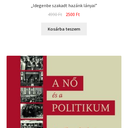
„Idegenbe szakadt hazánk lányai”
Original
Current
4990
Ft
2500
Ft
price
price
was:
is:
Kosárba teszem
4990 Ft.
2500 Ft.