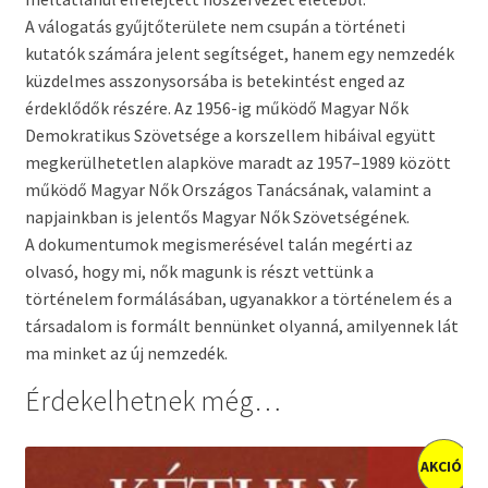
A válogatás gyűjtőterülete nem csupán a történeti
kutatók számára jelent segítséget, hanem egy nemzedék
küzdelmes asszonysorsába is betekintést enged az
érdeklődők részére. Az 1956-ig működő Magyar Nők
Demokratikus Szövetsége a korszellem hibáival együtt
megkerülhetetlen alapköve maradt az 1957–1989 között
működő Magyar Nők Országos Tanácsának, valamint a
napjainkban is jelentős Magyar Nők Szövetségének.
A dokumentumok megismerésével talán megérti az
olvasó, hogy mi, nők magunk is részt vettünk a
történelem formálásában, ugyanakkor a történelem és a
társadalom is formált bennünket olyanná, amilyennek lát
ma minket az új nemzedék.
Érdekelhetnek még…
AKCIÓ!