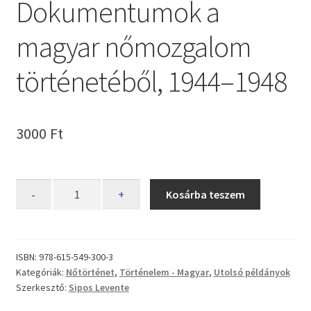
Dokumentumok a
magyar nőmozgalom
történetéből, 1944–1948
3000
Ft
Dokumentumok
-
+
Kosárba teszem
a
magyar
nőmozgalom
történetéből,
ISBN:
978-615-549-300-3
Kategóriák:
Nőtörténet
,
Történelem - Magyar
,
Utolsó példányok
1944–
Szerkesztő:
Sipos Levente
1948
mennyiség