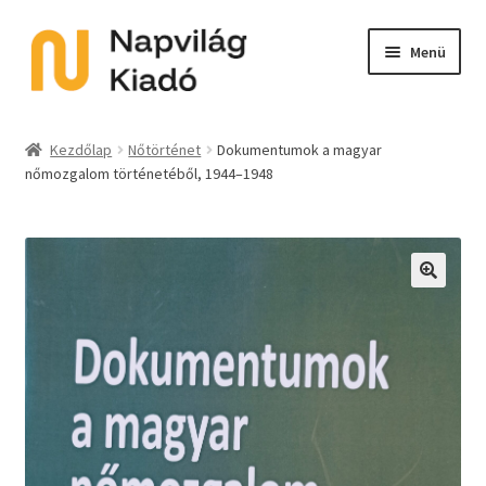
Ugrás
Kilépés
Menü
a
a
navigációhoz
tartalomba
Expand
Kategóriák
child
Kezdőlap
Nőtörténet
Dokumentumok a magyar
menu
nőmozgalom történetéből, 1944–1948
E-book
Expand
Akció
child
menu
Expand
Sorozat
🔍
child
menu
Előkészületben
Utolsó példányok