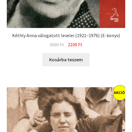
Kéthly Anna válogatott levelei (1921–1976) (E-könyv)
Original
Current
3000
Ft
2100
Ft
price
price
was:
is:
Kosárba teszem
3000 Ft.
2100 Ft.
AKCIÓ!