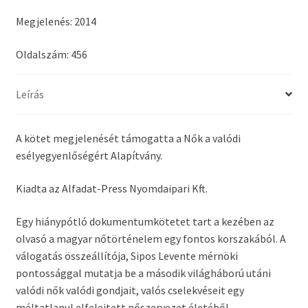
Megjelenés: 2014
Oldalszám: 456
Leírás
A kötet megjelenését támogatta a Nők a valódi
esélyegyenlőségért Alapítvány.
Kiadta az Alfadat-Press Nyomdaipari Kft.
Egy hiánypótló dokumentumkötetet tart a kezében az
olvasó a magyar nőtörténelem egy fontos korszakából. A
válogatás összeállítója, Sipos Levente mérnöki
pontossággal mutatja be a második világháború utáni
valódi nők valódi gondjait, valós cselekvéseit egy
méltatlanul elfelejtett nőszervezet életéből.