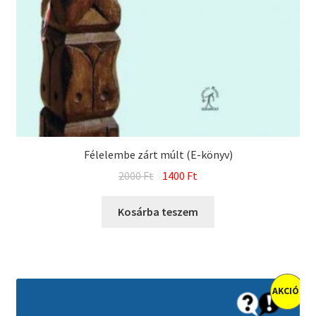
Félelembe zárt múlt (E-könyv)
Original
Current
2000
Ft
1400
Ft
price
price
was:
is:
Kosárba teszem
2000 Ft.
1400 Ft.
AKCIÓ!