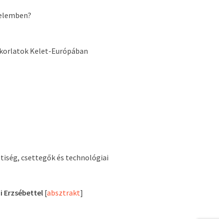
delemben?
akorlatok Kelet-Európában
tiség, csettegők és technológiai
i Erzsébettel
[
absztrakt
]