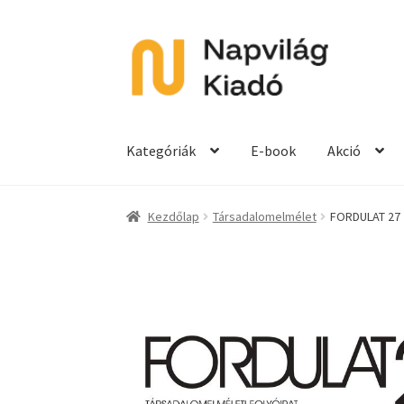
Ugrás
Kilépés
a
a
navigációhoz
tartalomba
Kategóriák
E-book
Akció
Kezdőlap
Társadalomelmélet
FORDULAT 27