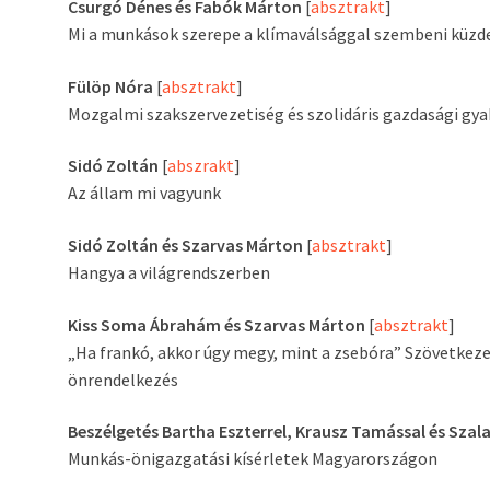
Csurgó Dénes és Fabók Márton
[
absztrakt
]
Mi a munkások szerepe a klímaválsággal szembeni küz
Fülöp Nóra
[
absztrakt
]
Mozgalmi szakszervezetiség és szolidáris gazdasági gy
Sidó Zoltán
[
abszrakt
]
Az állam mi vagyunk
Sidó Zoltán és Szarvas Márton
[
absztrakt
]
Hangya a világrendszerben
Kiss Soma Ábrahám és Szarvas Márton
[
absztrakt
]
„Ha frankó, akkor úgy megy, mint a zsebóra” Szövetkeze
önrendelkezés
Beszélgetés Bartha Eszterrel, Krausz Tamással és Szala
Munkás-önigazgatási kísérletek Magyarországon