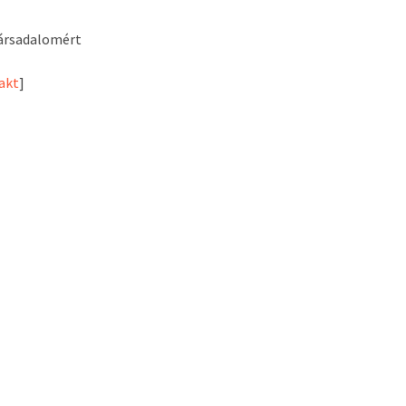
társadalomért
akt
]