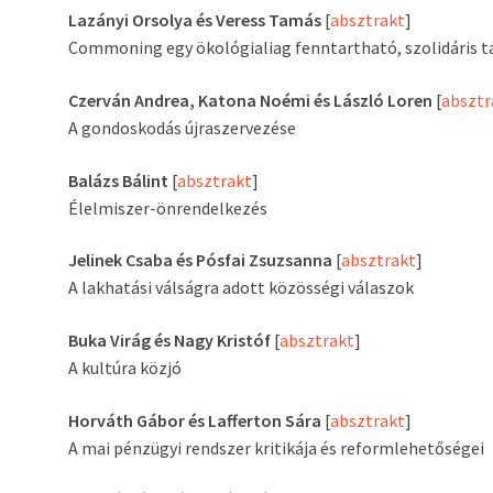
Lazányi Orsolya és Veress Tamás
[
absztrakt
]
Commoning egy ökológialiag fenntartható, szolidáris 
Czerván Andrea, Katona Noémi és László Loren
[
absztr
A gondoskodás újraszervezése
Balázs Bálint
[
absztrakt
]
Élelmiszer-önrendelkezés
Jelinek Csaba és Pósfai Zsuzsanna
[
absztrakt
]
A lakhatási válságra adott közösségi válaszok
Buka Virág és Nagy Kristóf
[
absztrakt
]
A kultúra közjó
Horváth Gábor és Lafferton Sára
[
absztrakt
]
A mai pénzügyi rendszer kritikája és reformlehetőségei