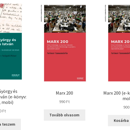
György és
Marx 200
Marx 200 (e-k
ván (e-könyv:
mob
990
Ft
, mobi)
90
00
Ft
Tovább olvasom
Kosárba
a teszem