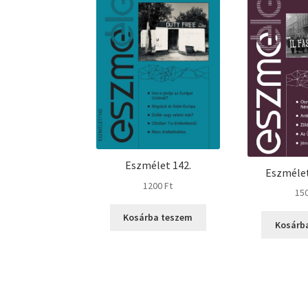
Eszmélet 142.
Eszmélet
1200
Ft
15
Kosárba teszem
Kosárb