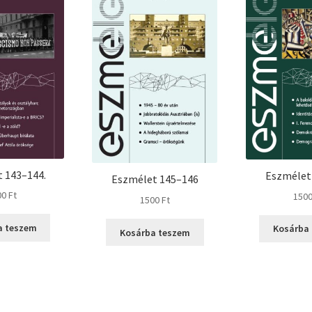
 143–144.
Eszmélet
Eszmélet 145–146
00
Ft
150
1500
Ft
a teszem
Kosárba
Kosárba teszem