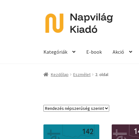
Ugrás
Kilépés
a
a
navigációhoz
tartalomba
Kategóriák
E-book
Akció
Kezdőlap
Eszmélet
2. oldal