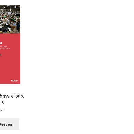
önyv: e-pub,
i)
0
Ft
 teszem