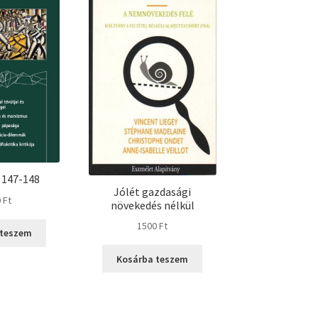
 147-148
Jólét gazdasági
0
Ft
növekedés nélkül
1500
Ft
 teszem
Kosárba teszem