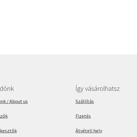
adónk
Így vásárolhatsz
nk / About us
Szállítás
rzők
Fizetés
rkesztők
Átvételi hely