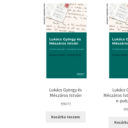
Lukács György és
Lukács 
Mészáros István
Mészáros Ist
e-pub
990
Ft
9
Kosárba teszem
Kosárb