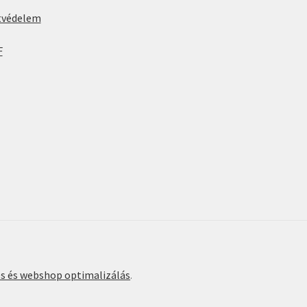
tvédelem
F
és és webshop optimalizálás
.