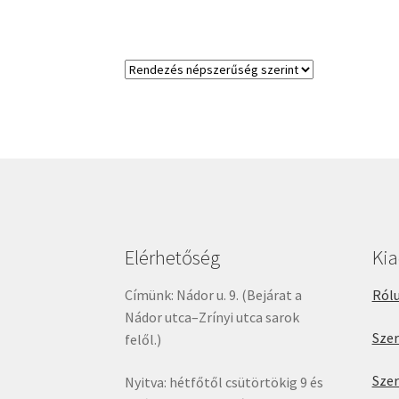
Elérhetőség
Ki
Címünk: Nádor u. 9. (Bejárat a
Rólu
Nádor utca–Zrínyi utca sarok
Sze
felől.)
Sze
Nyitva: hétfőtől csütörtökig 9 és