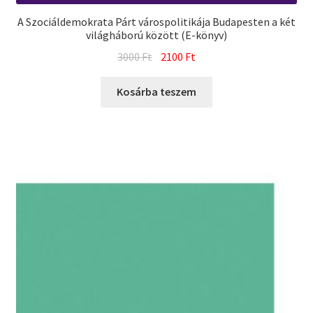
A Szociáldemokrata Párt várospolitikája Budapesten a két
világháború között (E-könyv)
Original
Current
3000
Ft
2100
Ft
price
price
was:
is:
Kosárba teszem
3000 Ft.
2100 Ft.