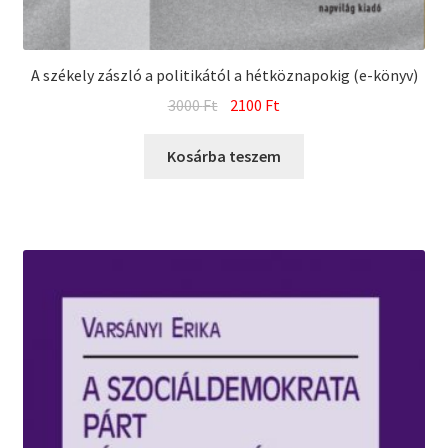
menu
Előkészületben
Utolsó példányok
A székely zászló a politikától a hétköznapokig (e-könyv)
Original
Current
3000
Ft
2100
Ft
price
price
was:
is:
Kosárba teszem
3000 Ft.
2100 Ft.