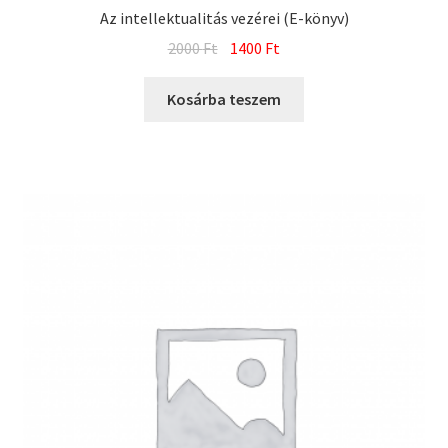
Az intellektualitás vezérei (E-könyv)
Original
Current
2000
Ft
1400
Ft
price
price
was:
is:
Kosárba teszem
2000 Ft.
1400 Ft.