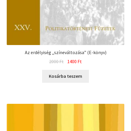
Az erdélyiség „színeváltozása” (E-könyv)
Original
Current
2000
Ft
1400
Ft
price
price
was:
is:
Kosárba teszem
2000 Ft.
1400 Ft.