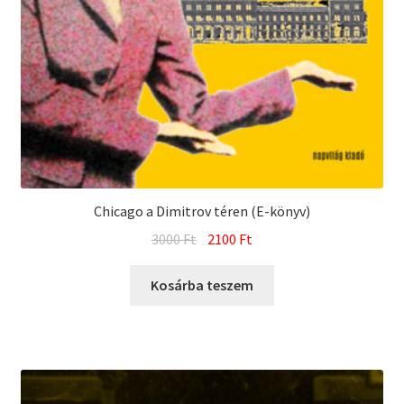
Chicago a Dimitrov téren (E-könyv)
Original
Current
3000
Ft
2100
Ft
price
price
was:
is:
Kosárba teszem
3000 Ft.
2100 Ft.