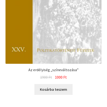
Az erdélyiség „színeváltozása”
Original
Current
1900
Ft
1000
Ft
price
price
was:
is:
Kosárba teszem
1900 Ft.
1000 Ft.