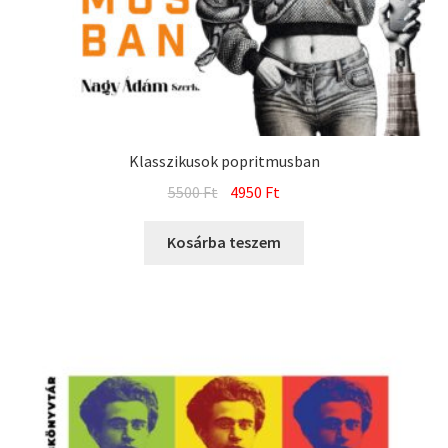
Klasszikusok popritmusban
Original
Current
5500
Ft
4950
Ft
price
price
was:
is:
Kosárba teszem
5500 Ft.
4950 Ft.