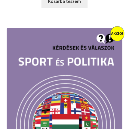
was:
is:
Kosárba teszem
1600 Ft.
1400 Ft.
AKCIÓ!