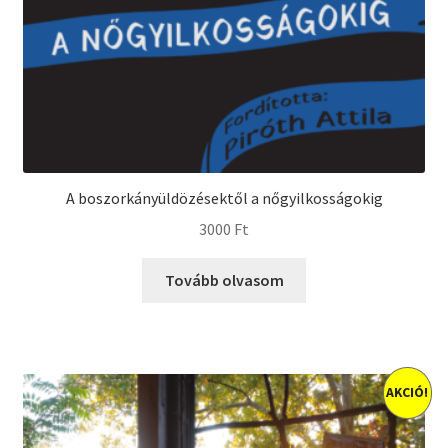
A boszorkányüldözésektől a nőgyilkosságokig
3000
Ft
Tovább olvasom
AKCIÓ!