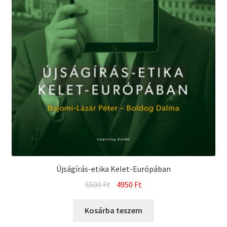
Újságírás-etika Kelet-Európában
Original
Current
5500
Ft
4950
Ft
price
price
was:
is:
Kosárba teszem
5500 Ft.
4950 Ft.