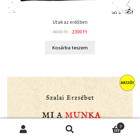
Utak az erdőben
Original
Current
4600
Ft
2300
Ft
price
price
was:
is:
Kosárba teszem
4600 Ft.
2300 Ft.
AKCIÓ!
0
Keresés
Keresés