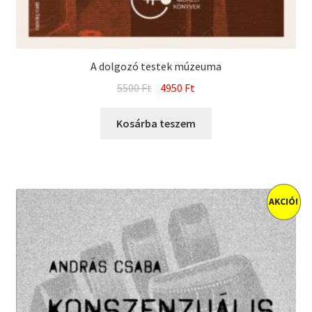
A dolgozó testek múzeuma
Original
Current
5500
Ft
4950
Ft
price
price
was:
is:
Kosárba teszem
5500 Ft.
4950 Ft.
AKCIÓ!