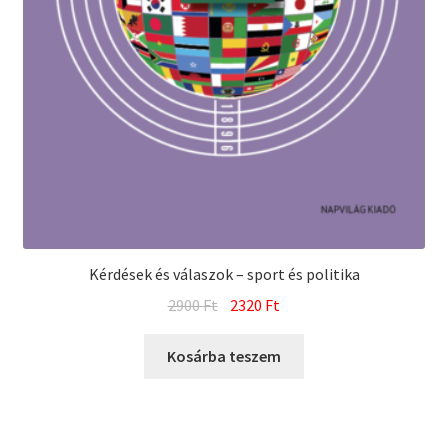
Kérdések és válaszok – sport és politika
Original
Current
2900
Ft
2320
Ft
price
price
was:
is:
Kosárba teszem
2900 Ft.
2320 Ft.