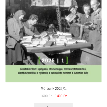
Múltunk 2025/1.
Original
Current
1600
Ft
1400
Ft
price
price