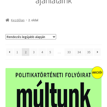
ajánlataink
Kezdőlap
2. oldal
1
2
3
4
5
…
33
34
35
AKCIÓ!