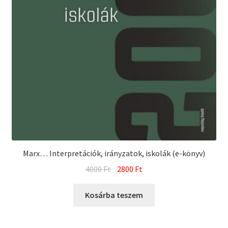
Marx… Interpretációk, irányzatok, iskolák (e-könyv)
Original
Current
4000
Ft
2800
Ft
price
price
was:
is:
Kosárba teszem
4000 Ft.
2800 Ft.