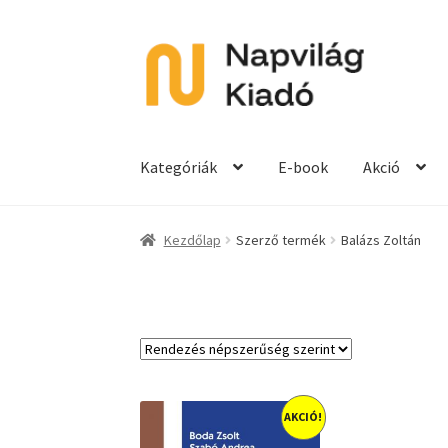
Ugrás
Kilépés
a
a
navigációhoz
tartalomba
Kategóriák
E-book
Akció
Kezdőlap
Szerző termék
Balázs Zoltán
AKCIÓ!