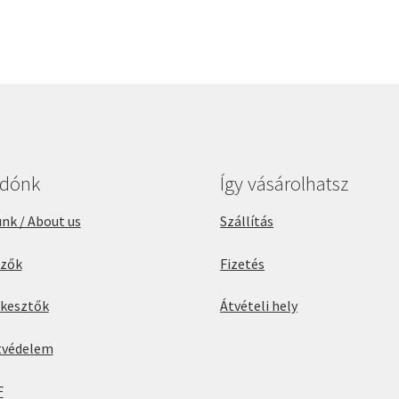
adónk
Így vásárolhatsz
nk / About us
Szállítás
rzők
Fizetés
rkesztők
Átvételi hely
tvédelem
F