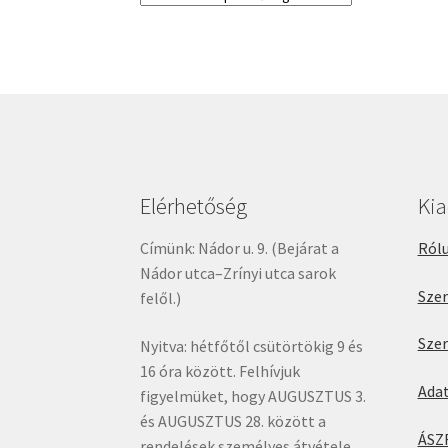
Elérhetőség
Ki
Címünk: Nádor u. 9. (Bejárat a
Rólu
Nádor utca–Zrínyi utca sarok
Sze
felől.)
Sze
Nyitva: hétfőtől csütörtökig 9 és
16 óra között. Felhívjuk
Ada
figyelmüket, hogy AUGUSZTUS 3.
és AUGUSZTUS 28. között a
ÁSZ
rendelések személyes átvétele