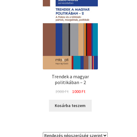
Trendek a magyar
politikában – 2
Original
Current
3900
Ft
1000
Ft
price
price
was:
is:
Kosárba teszem
3900 Ft.
1000 Ft.