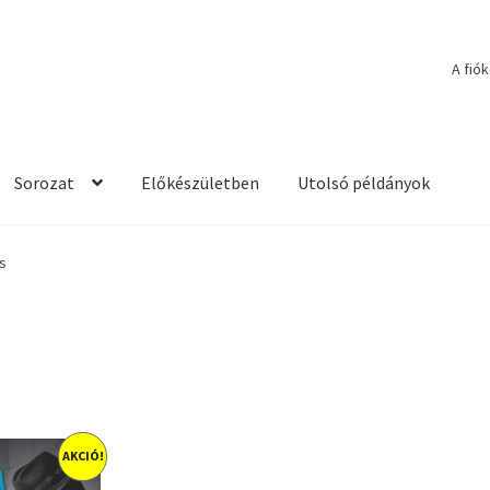
A fió
Sorozat
Előkészületben
Utolsó példányok
s
AKCIÓ!