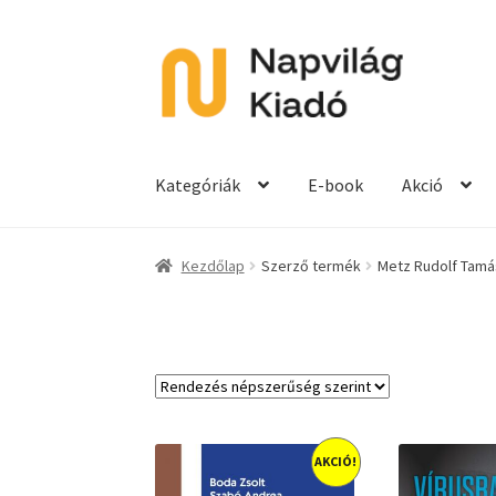
Ugrás
Kilépés
a
a
navigációhoz
tartalomba
Kategóriák
E-book
Akció
Kezdőlap
Szerző termék
Metz Rudolf Tamá
AKCIÓ!