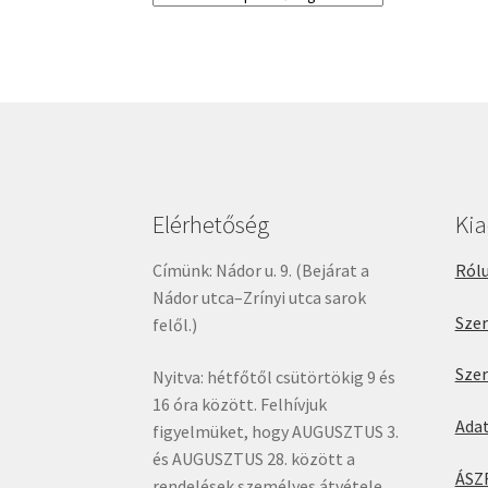
Elérhetőség
Ki
Címünk: Nádor u. 9. (Bejárat a
Rólu
Nádor utca–Zrínyi utca sarok
Sze
felől.)
Sze
Nyitva: hétfőtől csütörtökig 9 és
16 óra között. Felhívjuk
Ada
figyelmüket, hogy AUGUSZTUS 3.
és AUGUSZTUS 28. között a
ÁSZ
rendelések személyes átvétele