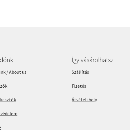
adónk
Így vásárolhatsz
nk / About us
Szállítás
rzők
Fizetés
rkesztők
Átvételi hely
tvédelem
F