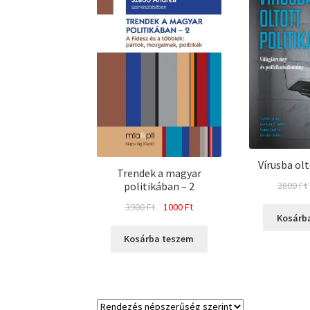
Vírusba olt
Trendek a magyar
2800
Ft
politikában – 2
Original
Current
3900
Ft
1000
Ft
Kosárb
price
price
was:
is:
Kosárba teszem
3900 Ft.
1000 Ft.