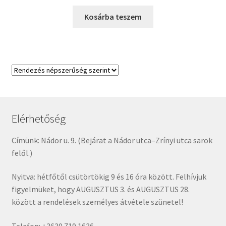
price
price
was:
is:
Kosárba teszem
4900 Ft.
2450 Ft.
Elérhetőség
Címünk: Nádor u. 9. (Bejárat a Nádor utca–Zrínyi utca sarok
felől.)
Nyitva: hétfőtől csütörtökig 9 és 16 óra között. Felhívjuk
figyelmüket, hogy AUGUSZTUS 3. és AUGUSZTUS 28.
között a rendelések személyes átvétele szünetel!
Telefon: +3630 719 1636