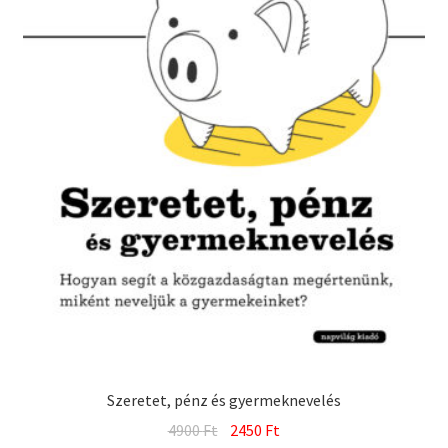
Szeretet, pénz és gyermeknevelés
Original
Current
4900
Ft
2450
Ft