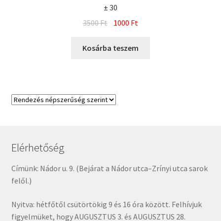
± 30
Original
Current
3500
Ft
1000
Ft
price
price
was:
is:
Kosárba teszem
3500 Ft.
1000 Ft.
Elérhetőség
Címünk: Nádor u. 9. (Bejárat a Nádor utca–Zrínyi utca sarok
felől.)
Nyitva: hétfőtől csütörtökig 9 és 16 óra között. Felhívjuk
figyelmüket, hogy AUGUSZTUS 3. és AUGUSZTUS 28.