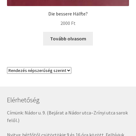
Die bessere Hälfte?
2000
Ft
Tovább olvasom
Elérhetőség
Címünk: Nádor u. 9. (Bejárat a Nádor utca–Zrínyi utca sarok
felől.)
Nyitva: hétfőtől csütörtökig 9 és 16 óra között. Felhívjuk