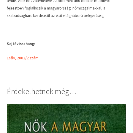
terület válik hozzáférhetővé. A több mint 400 oldalas mű kilenc
fejezetben foglalkozik a magyarországi nőmozgalmakkal, a
szabadságharc kezdetétől az első világháború befejezéséig.
Sajtóvisszhang:
Esély, 2002/2.szám
Érdekelhetnek még…