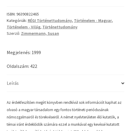
ISBN:
96390822465
Kategóriák:
RÉGI Történettudomány
,
Történelem - Magyar
,
Történelem - Világ
,
Történettudomány
Szerző:
Zimmermann, Susan
Megjelenés: 1999
Oldalszám: 422
Leírás
Az érdekfeszítően megírt könyvben rendkívül sok információt kaphat az
olvasó a magyar társadalom egy fontos történeti periódusának
nőmozgalmairól és törekvéseiről. A német nyelvterületen élő kutatók, a
témai iránt érdeklődők számára ezzel a munkával egy kevéssé kutatott