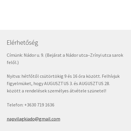
Elérhetőség
Címünk: Nádor u. 9. (Bejárat a Nádor utca–Zrínyi utca sarok
felől.)
Nyitva: hétfőtől csütörtökig 9 és 16 óra között. Felhívjuk
figyelmüket, hogy AUGUSZTUS 3. és AUGUSZTUS 28.
között a rendelések személyes átvétele szünetel!
Telefon: +3630 719 1636
napvilagkiado@gmail.com