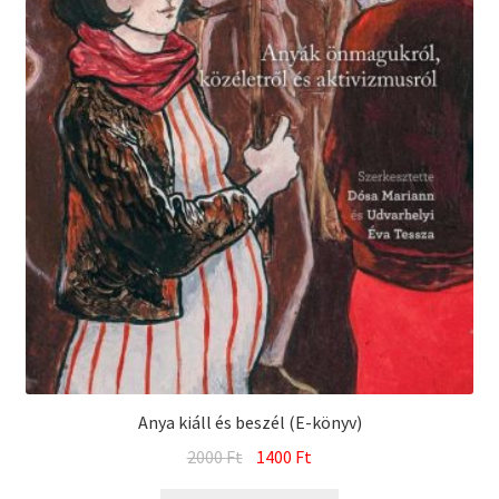
Anya kiáll és beszél (E-könyv)
Original
Current
2000
Ft
1400
Ft
price
price