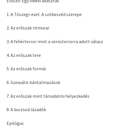
Előszó: Egy vidéki akasztás
1. A Tószegi-eset. A szóbeszéd szerepe
2. Az erőszak ritmusai
3. A fehérterror mint a vörösterrorra adott válasz
4. Az erőszak tere
5. Az erőszak formái
6. Szexuális bántalmazások
7. Az erőszak mint társadalmi helyezkedés
8. A burzsoá lázadók
Epilógus