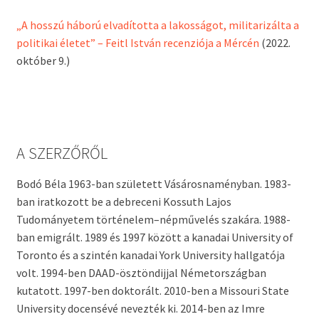
„A hosszú háború elvadította a lakosságot, militarizálta a
politikai életet” – Feitl István recenziója a Mércén
(2022.
október 9.)
A SZERZŐRŐL
Bodó Béla 1963-ban született Vásárosnaményban. 1983-
ban iratkozott be a debreceni Kossuth Lajos
Tudományetem történelem–népművelés szakára. 1988-
ban emigrált. 1989 és 1997 között a kanadai University of
Toronto és a szintén kanadai York University hallgatója
volt. 1994-ben DAAD-ösztöndijjal Németországban
kutatott. 1997-ben doktorált. 2010-ben a Missouri State
University docensévé nevezték ki. 2014-ben az Imre