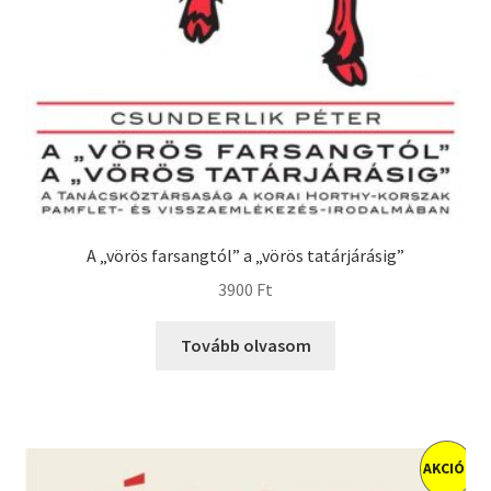
A „vörös farsangtól” a „vörös tatárjárásig”
3900
Ft
Tovább olvasom
AKCIÓ!