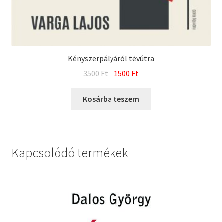
Kényszerpályáról tévútra
Original
Current
3500
Ft
1500
Ft
price
price
was:
is:
Kosárba teszem
3500 Ft.
1500 Ft.
Kapcsolódó termékek