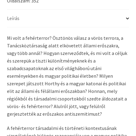
Oldalszám: 352
Leírás
Mi volt a fehérterror? Ösztönös válasz a vörös terrora, a
Tanácsköztársaság alatt elkövetett állami erőszakra,
vagy több annál? Hogyan szerveződtek, és mi volt a céljuk
és szerepük a tiszti különítményeknek és a
szabadcsapatoknak az első világháború utáni
eseményekben és magyar politikai életben? Milyen
szerepet játszott Horthy és a magyar katonai és politikai
elit az állami és félállami erőszakban? Honnan, mely
régiókból és társadalmi csoportokból szedte áldozatait a
vörös- és fehérterror? Alulról jött, vagy felülről
gerjesztették az erőszakos antiszemitimust?
A fehérterror társadalmi és történeti kontextusának
vizsgálatának különös rezonanciája van a magyar politika