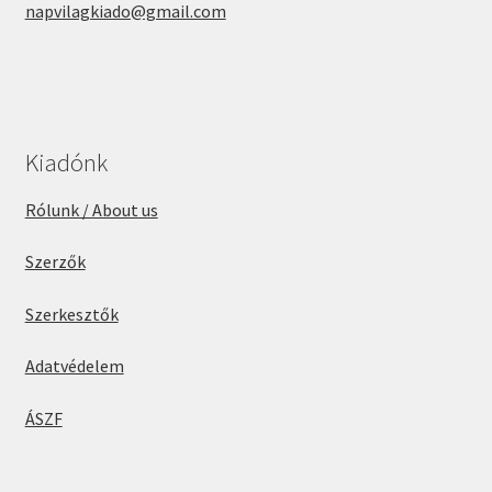
napvilagkiado@gmail.com
Kiadónk
Rólunk / About us
Szerzők
Szerkesztők
Adatvédelem
ÁSZF