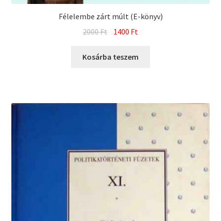
Félelembe zárt múlt (E-könyv)
Original
Current
2000
Ft
1400
Ft
price
price
was:
is:
Kosárba teszem
2000 Ft.
1400 Ft.