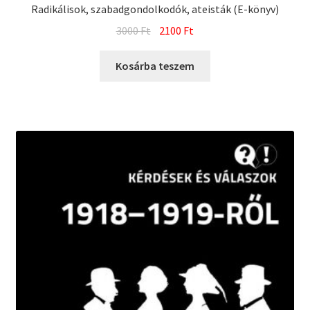
Radikálisok, szabadgondolkodók, ateisták (E-könyv)
Original
Current
3000
Ft
2100
Ft
price
price
was:
is:
Kosárba teszem
3000 Ft.
2100 Ft.