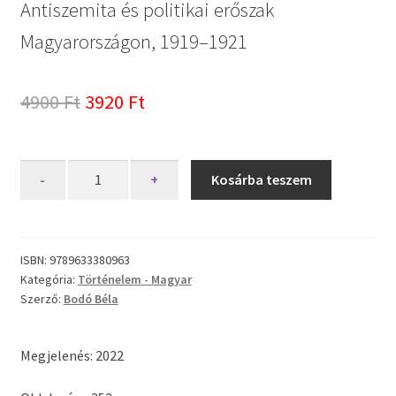
Antiszemita és politikai erőszak
Magyarországon, 1919–1921
Original
Current
4900
Ft
3920
Ft
price
price
was:
is:
A
-
+
Kosárba teszem
fehérterror
4900 Ft.
3920 Ft.
mennyiség
ISBN:
9789633380963
Kategória:
Történelem - Magyar
Szerző:
Bodó Béla
Megjelenés: 2022