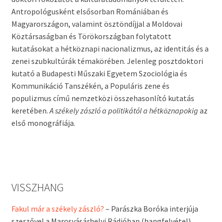
Antropológusként elsősorban Romániában és
Magyarországon, valamint ösztöndíjjal a Moldovai
Köztársaságban és Törökországban folytatott
kutatásokat a hétköznapi nacionalizmus, az identitás és a
zenei szubkultúrák témakörében. Jelenleg posztdoktori
kutató a Budapesti Műszaki Egyetem Szociológia és
Kommunikáció Tanszékén, a Populáris zene és
populizmus című nemzetközi összehasonlító kutatás
keretében.
A székely zászló a politikától a hétköznapokig
az
első monográfiája.
VISSZHANG
Fakul már a székely zászló?
– Parászka Boróka interjúja
szerzővel a Marosvásárhelyi Rádióban (hangfelvétel)