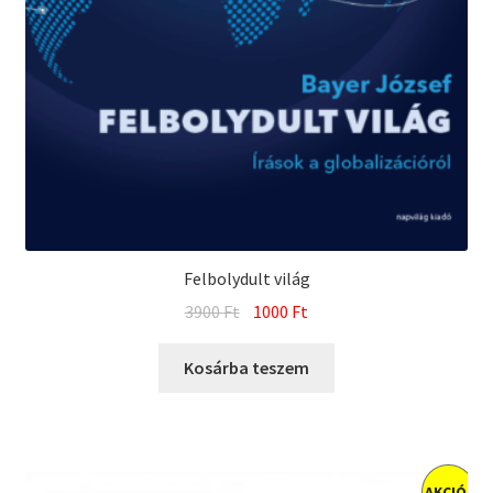
Felbolydult világ
Original
Current
3900
Ft
1000
Ft
price
price
was:
is:
Kosárba teszem
3900 Ft.
1000 Ft.
AKCIÓ!