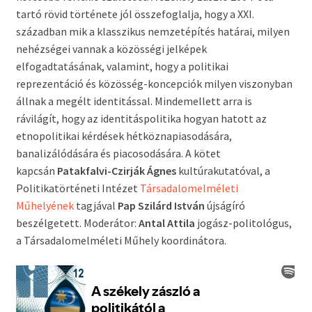
tartó rövid története jól összefoglalja, hogy a XXI.
században mik a klasszikus nemzetépítés határai, milyen
nehézségei vannak a közösségi jelképek
elfogadtatásának, valamint, hogy a politikai
reprezentáció és közösség-koncepciók milyen viszonyban
állnak a megélt identitással. Mindemellett arra is
rávilágít, hogy az identitáspolitika hogyan hatott az
etnopolitikai kérdések hétköznapiasodására,
banalizálódására és piacosodására. A kötet
kapcsán
Patakfalvi-Czirják Ágnes
kultúrakutatóval, a
Politikatörténeti Intézet
Társadalomelméleti
Műhelyének
tagjával
Pap Szilárd István
újságíró
beszélgetett. Moderátor:
Antal Attila
jogász-politológus,
a Társadalomelméleti Műhely koordinátora.