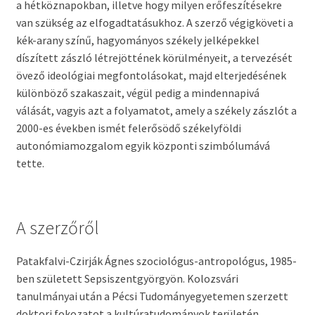
a hétköznapokban, illetve hogy milyen erőfeszítésekre
van szükség az elfogadtatásukhoz. A szerző végigköveti a
kék-arany színű, hagyományos székely jelképekkel
díszített zászló létrejöttének körülményeit, a tervezését
övező ideológiai megfontolásokat, majd elterjedésének
különböző szakaszait, végül pedig a mindennapivá
válását, vagyis azt a folyamatot, amely a székely zászlót a
2000-es években ismét felerősödő székelyföldi
autonómiamozgalom egyik központi szimbólumává
tette.
A szerzőről
Patakfalvi-Czirják Ágnes szociológus-antropológus, 1985-
ben született Sepsiszentgyörgyön. Kolozsvári
tanulmányai után a Pécsi Tudományegyetemen szerzett
doktori fokozatot a kultúratudományok területén.