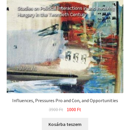
Influences, Pressures Pro and Con, and Opportunities
Original
Current
3900
Ft
1000
Ft
price
price
was:
is:
Kosárba teszem