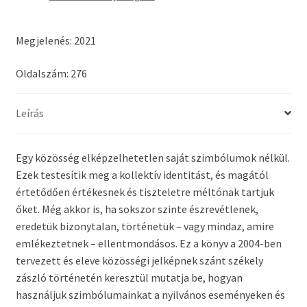
mennyiség
Megjelenés: 2021
Oldalszám: 276
Leírás
Egy közösség elképzelhetetlen saját szimbólumok nélkül.
Ezek testesítik meg a kollektív identitást, és magától
értetődően értékesnek és tiszteletre méltónak tartjuk
őket. Még akkor is, ha sokszor szinte észrevétlenek,
eredetük bizonytalan, történetük – vagy mindaz, amire
emlékeztetnek – ellentmondásos. Ez a könyv
a 2004-ben
tervezett és eleve közösségi jelképnek szánt székely
zászló történetén keresztül mutatja be, hogyan
használjuk szimbólumainkat a nyilvános eseményeken és