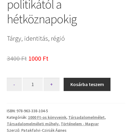
politikától a
hétköznapokig
Tárgy, identitás, régió
Original
Current
3400
Ft
1000
Ft
price
price
was:
is:
A
-
+
Kosárba teszem
székely
3400 Ft.
1000 Ft.
zászló
a
politikától
ISBN:
978-963-338-104-5
Kategóriák:
1000 Ft-os könyveink
,
Társadalomelmélet
,
a
Társadalomelméleti műhely
,
Történelem - Magyar
hétköznapokig
Szerző:
Patakfalvi-Czirják Ágnes