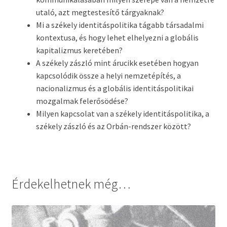
utaló, azt megtestesítő tárgyaknak?
Mi a székely identitáspolitika tágabb társadalmi
kontextusa, és hogy lehet elhelyezni a globális
kapitalizmus keretében?
A székely zászló mint árucikk esetében hogyan
kapcsolódik össze a helyi nemzetépítés, a
nacionalizmus és a globális identitáspolitikai
mozgalmak felerősödése?
Milyen kapcsolat van a székely identitáspolitika, a
székely zászló és az Orbán-rendszer között?
Érdekelhetnek még…