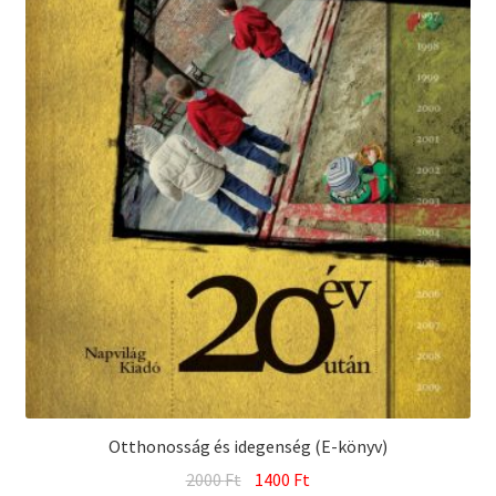
Otthonosság és idegenség (E-könyv)
Original
Current
2000
Ft
1400
Ft