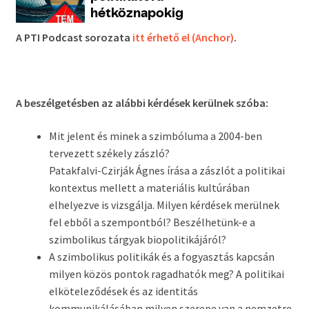
A PTI Podcast sorozata
itt érhető el (Anchor)
.
A beszélgetésben az alábbi kérdések kerülnek szóba:
Mit jelent és minek a szimbóluma a 2004-ben
tervezett székely zászló?
Patakfalvi-Czirják Ágnes írása a zászlót a politikai
kontextus mellett a materiális kultúrában
elhelyezve is vizsgálja. Milyen kérdések merülnek
fel ebből a szempontból? Beszélhetünk-e a
szimbolikus tárgyak biopolitikájáról?
A szimbolikus politikák és a fogyasztás kapcsán
milyen közös pontok ragadhatók meg? A politikai
elköteleződések és az identitás
kommunikálásában milyen szerepe van a nemzetre