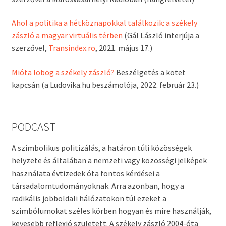
Ahol a politika a hétköznapokkal találkozik: a székely
zászló a magyar virtuális térben
(Gál László interjúja a
szerzővel,
Transindex.ro
, 2021. május 17.)
Mióta lobog a székely zászló?
Beszélgetés a kötet
kapcsán (a Ludovika.hu beszámolója, 2022. február 23.)
PODCAST
A szimbolikus politizálás, a határon túli közösségek
helyzete és általában a nemzeti vagy közösségi jelképek
használata évtizedek óta fontos kérdései a
társadalomtudományoknak. Arra azonban, hogy a
radikális jobboldali hálózatokon túl ezeket a
szimbólumokat széles körben hogyan és mire használják,
kevesebb reflexió született. A székely zászló 2004-óta