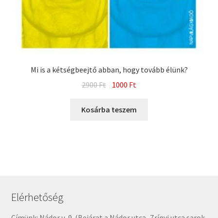
Mi is a kétségbeejtő abban, hogy tovább élünk?
Original
Current
2900
Ft
1000
Ft
price
price
was:
is:
Kosárba teszem
2900 Ft.
1000 Ft.
Elérhetőség
Címünk: Nádor u. 9. (Bejárat a Nádor utca–Zrínyi utca sarok