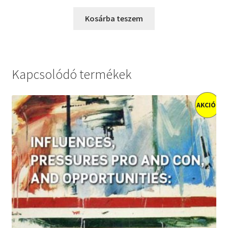
price
price
was:
is:
Kosárba teszem
2000 Ft.
1400 Ft.
Kapcsolódó termékek
AKCIÓ!