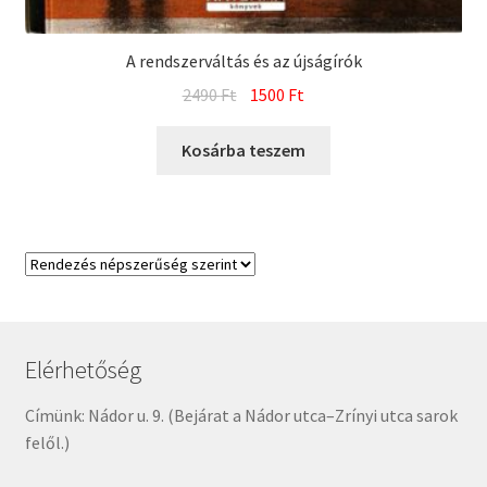
A rendszerváltás és az újságírók
Original
Current
2490
Ft
1500
Ft
price
price
was:
is:
Kosárba teszem
2490 Ft.
1500 Ft.
Elérhetőség
Címünk: Nádor u. 9. (Bejárat a Nádor utca–Zrínyi utca sarok
felől.)