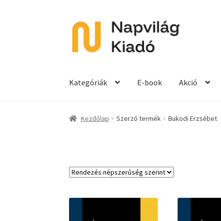
Ugrás
Kilépés
a
a
navigációhoz
tartalomba
Kategóriák
E-book
Akció
Kezdőlap
Szerző termék
Bukodi Erzsébet