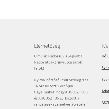
Elérhetőség
Ki
Címünk: Nádor u. 9. (Bejárat a
Rólu
Nádor utca–Zrínyi utca sarok
Sze
felől.)
Sze
Nyitva: hétfőtől csütörtökig 9 és
16 óra között. Felhívjuk
Ada
figyelmüket, hogy AUGUSZTUS 3.
és AUGUSZTUS 28. között a
ÁSZ
rendelések személyes átvétele