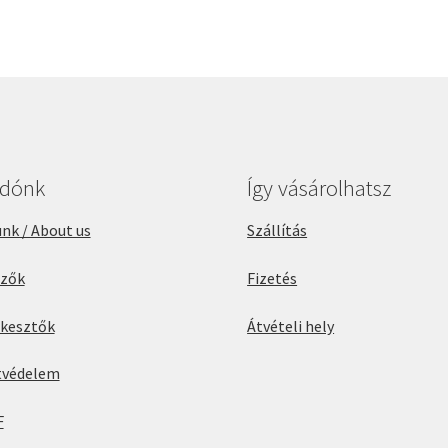
adónk
Így vásárolhatsz
nk / About us
Szállítás
rzők
Fizetés
rkesztők
Átvételi hely
tvédelem
F