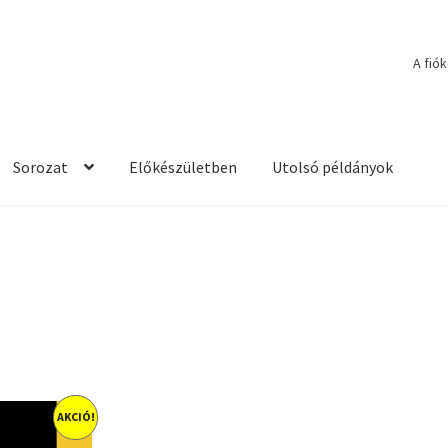
A fió
Sorozat
Előkészületben
Utolsó példányok
AKCIÓ!