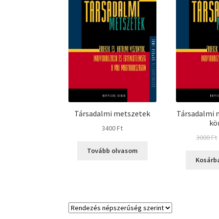
Társadalmi metszetek
Társadalmi 
kö
3400
Ft
3000
Ft
Tovább olvasom
Kosárb