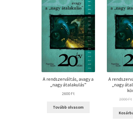
A rendszerváltás, avagy a
A rendszervá
„nagy átalakulás”
„nagy átal
kö
2600
Ft
2000
Ft
Tovább olvasom
Kosárb