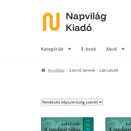
Ugrás
Kilépés
a
a
navigációhoz
tartalomba
Kategóriák
E-book
Akció
Kezdőlap
Szerző termék
Laki László