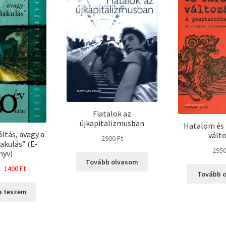
Fiatalok az
újkapitalizmusban
Hatalom és 
ltás, avagy a
vált
2900
Ft
akulás” (E-
295
nyv)
Tovább olvasom
Original
Current
1400
Ft
Tovább 
price
price
was:
is:
a teszem
2000 Ft.
1400 Ft.