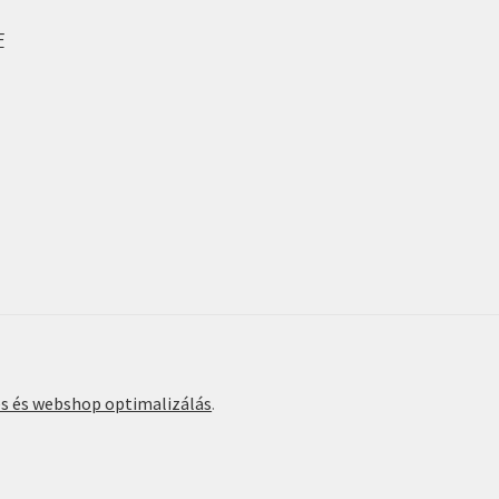
F
és és webshop optimalizálás
.