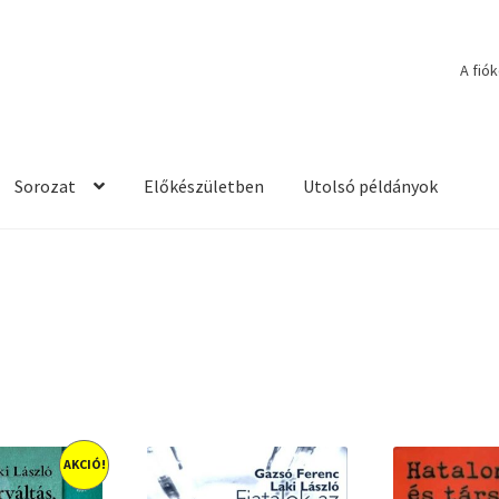
A fió
Sorozat
Előkészületben
Utolsó példányok
AKCIÓ!