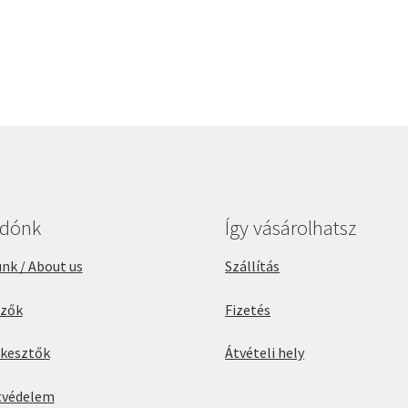
adónk
Így vásárolhatsz
nk / About us
Szállítás
rzők
Fizetés
rkesztők
Átvételi hely
tvédelem