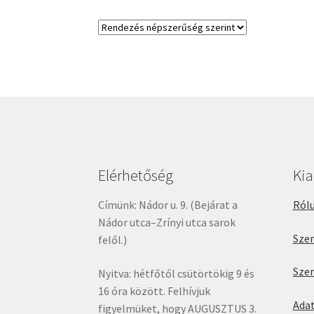
Elérhetőség
Ki
Címünk: Nádor u. 9. (Bejárat a
Rólu
Nádor utca–Zrínyi utca sarok
Sze
felől.)
Sze
Nyitva: hétfőtől csütörtökig 9 és
16 óra között. Felhívjuk
Ada
figyelmüket, hogy AUGUSZTUS 3.