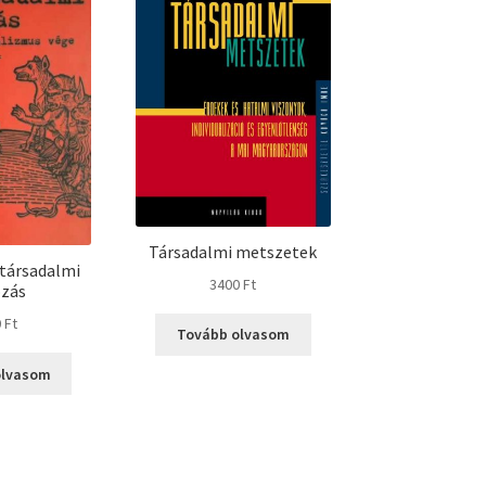
Társadalmi metszetek
társadalmi
3400
Ft
ozás
0
Ft
Tovább olvasom
olvasom