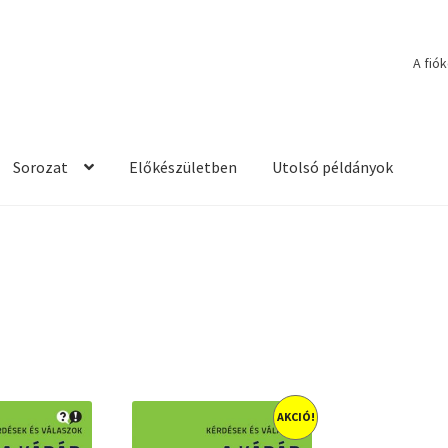
A fió
Sorozat
Előkészületben
Utolsó példányok
AKCIÓ!