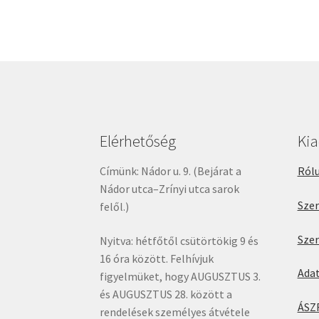
Elérhetőség
Ki
Címünk: Nádor u. 9. (Bejárat a
Rólu
Nádor utca–Zrínyi utca sarok
Sze
felől.)
Sze
Nyitva: hétfőtől csütörtökig 9 és
16 óra között. Felhívjuk
Ada
figyelmüket, hogy AUGUSZTUS 3.
és AUGUSZTUS 28. között a
ÁSZ
rendelések személyes átvétele