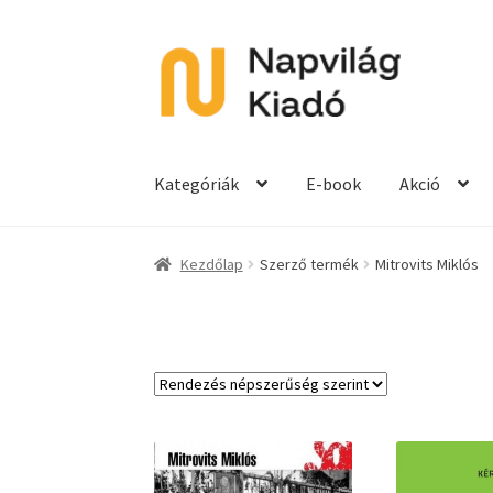
Ugrás
Kilépés
a
a
navigációhoz
tartalomba
Kategóriák
E-book
Akció
Kezdőlap
Szerző termék
Mitrovits Miklós