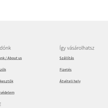
adónk
Így vásárolhatsz
nk / About us
Szállítás
rzők
Fizetés
rkesztők
Átvételi hely
tvédelem
F