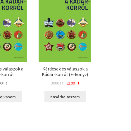
s válaszok a
Kérdések és válaszok a
-korról
Kádár-korról (E-könyv)
Original
Current
00
Ft
3000
Ft
2100
Ft
price
price
was:
is:
 olvasom
Kosárba teszem
3000 Ft.
2100 Ft.