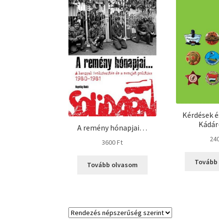
Kérdések é
Kádár
A remény hónapjai…
24
3600
Ft
Tovább
Tovább olvasom