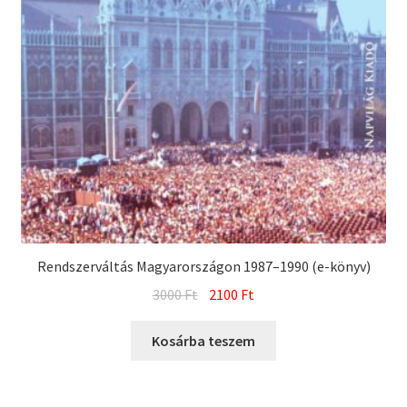
Rendszerváltás Magyarországon 1987–1990 (e-könyv)
Original
Current
3000
Ft
2100
Ft
price
price
was:
is:
Kosárba teszem
3000 Ft.
2100 Ft.