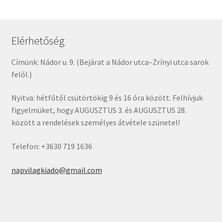
Elérhetőség
Címünk: Nádor u. 9. (Bejárat a Nádor utca–Zrínyi utca sarok
felől.)
Nyitva: hétfőtől csütörtökig 9 és 16 óra között. Felhívjuk
figyelmüket, hogy AUGUSZTUS 3. és AUGUSZTUS 28.
között a rendelések személyes átvétele szünetel!
Telefon: +3630 719 1636
napvilagkiado@gmail.com