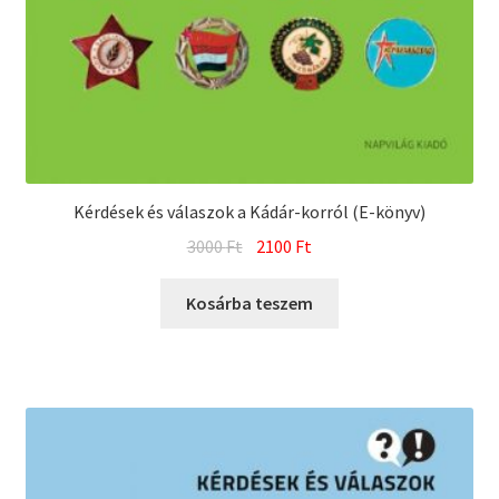
Kérdések és válaszok a Kádár-korról (E-könyv)
Original
Current
3000
Ft
2100
Ft
price
price
was:
is:
Kosárba teszem
3000 Ft.
2100 Ft.