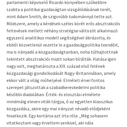
parlamenti képviselő Ricardo könyvében szűkebbre
szabta a politikai gazdaságtan vizsgálódásának terét,
mint Adam Smith, de szigorúbb tudománnyá tette azt.
Módszere, amely a kérdések széles körét erős absztrakciós
feltevések mellett néhány stratégiai változót alkalmazó
egyszerű analitikus modell segítségével ábrázolta, és
ebből közvetlenül vezette le a gazdaságpolitika teendőit,
ma is irányadó a közgazdaságtanban, noha túlhajtottnak
tekintett absztrakciói miatt sokan bírálták. Hatása igen
nagy volt, meghatározta a XIX. század első felének
közgazdasági gondolkodását Nagy-Britanniában, amely
ekkor vált a világ műhelyévé. Elméleti érvei fontos
szerepet játszottak a szabadkereskedelmi politika
későbbi diadalában. Érték- és elosztási elmélete
mindmáig eleven viták tárgya, ő az egyetlen klasszikus
közgazdász, akire egy mai irányzat névadó elődjeként
hivatkozik. Egy kortársa azt írta róla: „Még sohasem
vitatkoztam vagy érveltem senkivel, aki nála