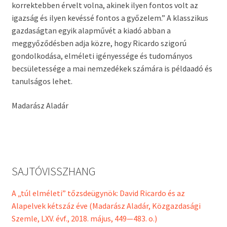
korrektebben érvelt volna, akinek ilyen fontos volt az
igazság és ilyen kevéssé fontos a győzelem.” A klasszikus
gazdaságtan egyik alapművét a kiadó abban a
meggyőződésben adja közre, hogy Ricardo szigorú
gondolkodása, elméleti igényessége és tudományos
becsületessége a mai nemzedékek számára is példaadó és
tanulságos lehet.
Madarász Aladár
SAJTÓVISSZHANG
A „túl elméleti” tőzsdeügynök: David Ricardo és az
Alapelvek kétszáz éve (Madarász Aladár, Közgazdasági
Szemle, LXV. évf., 2018. május, 449—483. o.)