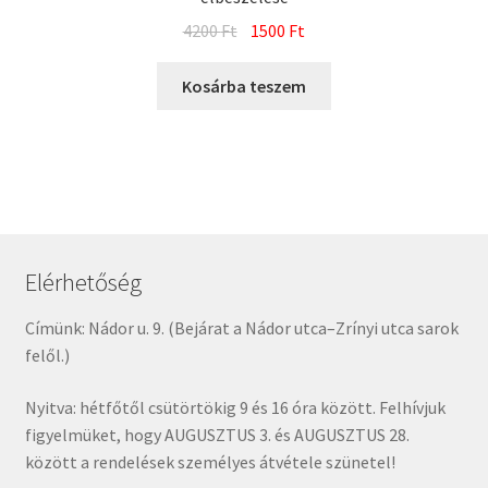
Original
Current
4200
Ft
1500
Ft
price
price
was:
is:
Kosárba teszem
4200 Ft.
1500 Ft.
Elérhetőség
Címünk: Nádor u. 9. (Bejárat a Nádor utca–Zrínyi utca sarok
felől.)
Nyitva: hétfőtől csütörtökig 9 és 16 óra között. Felhívjuk
figyelmüket, hogy AUGUSZTUS 3. és AUGUSZTUS 28.
között a rendelések személyes átvétele szünetel!