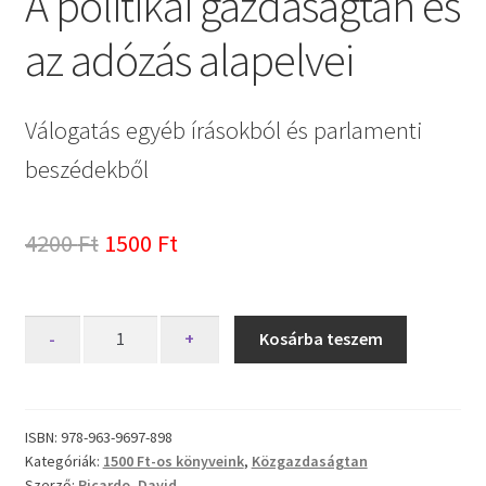
A ​politikai gazdaságtan és
az adózás alapelvei
Válogatás egyéb írásokból és parlamenti
beszédekből
Original
Current
4200
Ft
1500
Ft
price
price
was:
is:
A
-
+
Kosárba teszem
4200 Ft.
1500 Ft.
politikai
gazdaságtan
és
ISBN:
978-963-9697-898
Kategóriák:
1500 Ft-os könyveink
,
Közgazdaságtan
az
Szerző:
Ricardo, David