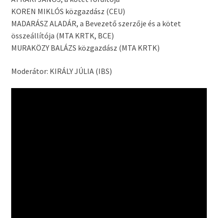
KOREN MIKLÓS közgazdász (CEU)
MADARÁSZ ALADÁR, a Bevezető szerzője és a kötet
összeállítója (MTA KRTK, BCE)
MURAKÖZY BALÁZS közgazdász (MTA KRTK)
Moderátor: KIRÁLY JÚLIA (IBS)