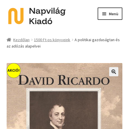
Ugrás
Kilépés
Menü
a
a
navigációhoz
tartalomba
Expand
Kategóriák
child
Kezdőlap
1500 Ft-os könyveink
A ​politikai gazdaságtan és
menu
az adózás alapelvei
E-book
Expand
Akció
child
AKCIÓ!
menu
Expand
Sorozat
🔍
child
menu
Előkészületben
Utolsó példányok