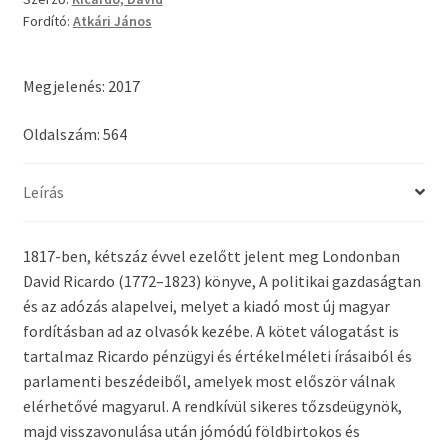
adózás
Fordító:
Atkári János
alapelvei
mennyiség
Megjelenés: 2017
Oldalszám: 564
Leírás
1817-ben, kétszáz évvel ezelőtt jelent meg Londonban
David Ricardo (1772–1823) könyve, A politikai gazdaságtan
és az adózás alapelvei, melyet a kiadó most új magyar
fordításban ad az olvasók kezébe. A kötet válogatást is
tartalmaz Ricardo pénzügyi és értékelméleti írásaiból és
parlamenti beszédeiből, amelyek most először válnak
elérhetővé magyarul. A rendkívül sikeres tőzsdeügynök,
majd visszavonulása után jómódú földbirtokos és