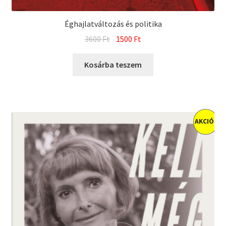
Éghajlatváltozás és politika
Original
Current
3600
Ft
1500
Ft
price
price
was:
is:
Kosárba teszem
3600 Ft.
1500 Ft.
AKCIÓ!