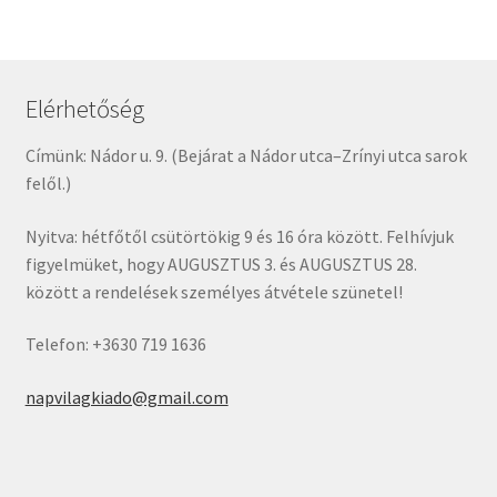
Elérhetőség
Címünk: Nádor u. 9. (Bejárat a Nádor utca–Zrínyi utca sarok
felől.)
Nyitva: hétfőtől csütörtökig 9 és 16 óra között. Felhívjuk
figyelmüket, hogy AUGUSZTUS 3. és AUGUSZTUS 28.
között a rendelések személyes átvétele szünetel!
Telefon: +3630 719 1636
napvilagkiado@gmail.com