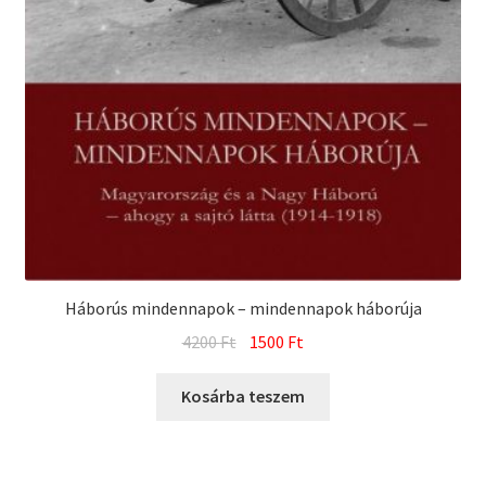
Háborús mindennapok – mindennapok háborúja
Original
Current
4200
Ft
1500
Ft
price
price
was:
is:
Kosárba teszem
4200 Ft.
1500 Ft.