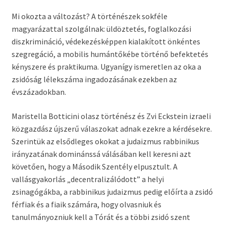
Mi okozta a változást? A történészek sokféle
magyarázattal szolgálnak: üldöztetés, foglalkozási
diszkrimináció, védekezésképpen kialakított önkéntes
szegregáció, a mobilis humántőkébe történő befektetés
kényszere és praktikuma. Ugyanígy ismeretlen az oka a
zsidóság lélekszáma ingadozásának ezekben az
évszázadokban.
Maristella Botticini olasz történész és Zvi Eckstein izraeli
közgazdász újszerű válaszokat adnak ezekre a kérdésekre.
Szerintük az elsődleges okokat a judaizmus rabbinikus
irányzatának dominánssá válásában kell keresni azt
követően, hogy a Második Szentély elpusztult. A
vallásgyakorlás „decentralizálódott” a helyi
zsinagógákba, a rabbinikus judaizmus pedig előírta a zsidó
férfiak és a fiaik számára, hogy olvasniuk és
tanulmányozniuk kell a Tórát és a többi zsidó szent