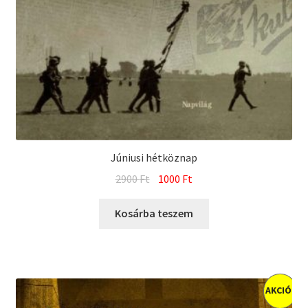
Júniusi hétköznap
Original
Current
2900
Ft
1000
Ft
price
price
was:
is:
Kosárba teszem
2900 Ft.
1000 Ft.
AKCIÓ!