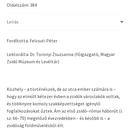
Oldalszám: 384
Leírás
Fordította: Felcsuti Péter
Lektorálta: Dr. Toronyi Zsuzsanna (főigazgató, Magyar
Zsidó Múzeum és Levéltár)
Közhely – a történészek, de az utca ember számára is –
hogy az elmúlt kétezer évben a zsidók városlakók voltak,
és többnyire komoly szakképzettséget igénylő
foglalkozásokat űztek. Ám az első zsidó–római háborút (i.
sz. 66–70) megelőző évezredekben – és később is – a
zsidóság földművelésből élt.