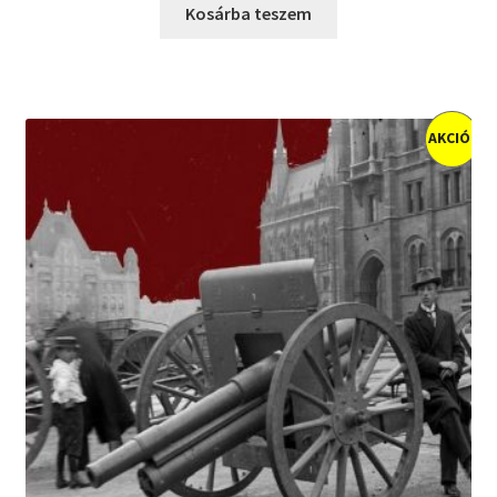
was:
is:
Kosárba teszem
4900 Ft.
1500 Ft.
AKCIÓ!