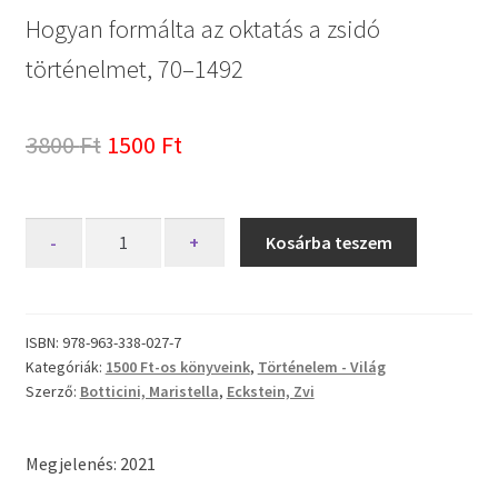
Hogyan formálta az oktatás a zsidó
történelmet, 70–1492
Original
Current
3800
Ft
1500
Ft
price
price
was:
is:
Kiválasztott
-
+
Kosárba teszem
kevesek
3800 Ft.
1500 Ft.
mennyiség
ISBN:
978-963-338-027-7
Kategóriák:
1500 Ft-os könyveink
,
Történelem - Világ
Szerző:
Botticini, Maristella
,
Eckstein, Zvi
Megjelenés: 2021