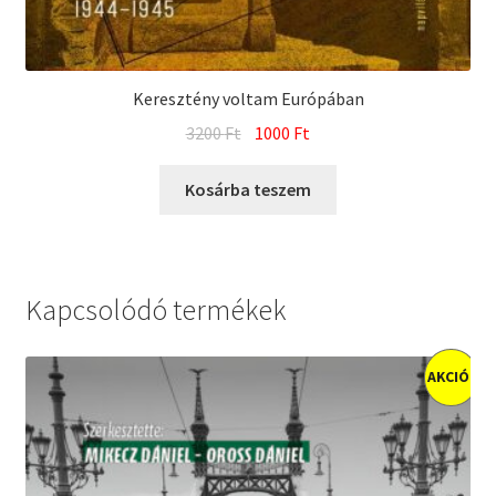
Keresztény voltam Európában
Original
Current
3200
Ft
1000
Ft
price
price
was:
is:
Kosárba teszem
3200 Ft.
1000 Ft.
Kapcsolódó termékek
AKCIÓ!