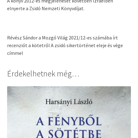
A könyv 2012-es megjelenését követően Izraelben
elnyerte a Zsidó Nemzeti Könyvdíjat.
Révész Sándor a Mozgó Világ 2021/12-es számába írt
recenziót a kötetről A zsidó sikertörténet eleje és vége
címmel
Érdekelhetnek még…