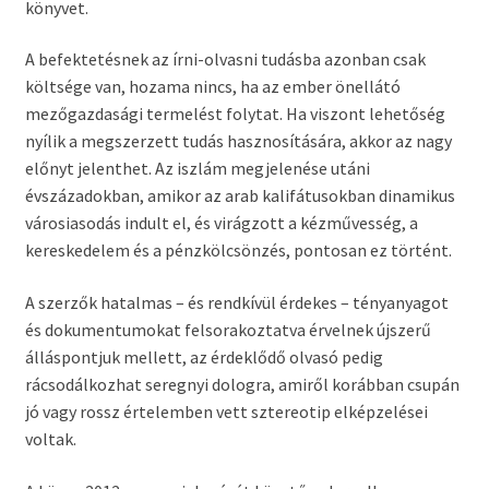
könyvet.
A befektetésnek az írni-olvasni tudásba azonban csak
költsége van, hozama nincs, ha az ember önellátó
mezőgazdasági termelést folytat. Ha viszont lehetőség
nyílik a megszerzett tudás hasznosítására, akkor az nagy
előnyt jelenthet. Az iszlám megjelenése utáni
évszázadokban, amikor az arab kalifátusokban dinamikus
városiasodás indult el, és virágzott a kézművesség, a
kereskedelem és a pénzkölcsönzés, pontosan ez történt.
A szerzők hatalmas – és rendkívül érdekes – tényanyagot
és dokumentumokat felsorakoztatva érvelnek újszerű
álláspontjuk mellett, az érdeklődő olvasó pedig
rácsodálkozhat seregnyi dologra, amiről korábban csupán
jó vagy rossz értelemben vett sztereotip elképzelései
voltak.