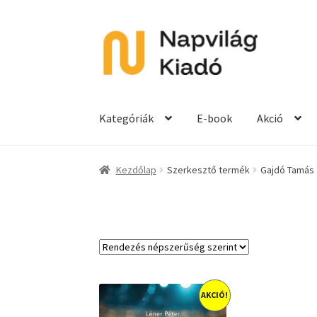
Ugrás
Kilépés
a
a
navigációhoz
tartalomba
Kategóriák
E-book
Akció
Kezdőlap
Szerkesztő termék
Gajdó Tamás
AKCIÓ!