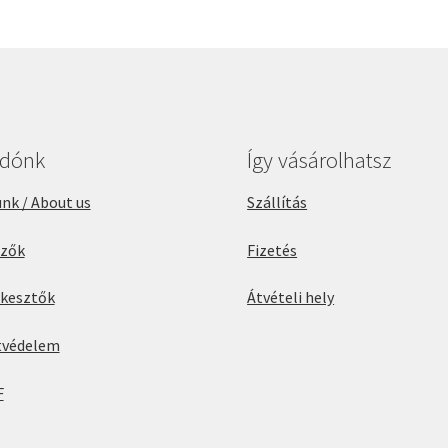
adónk
Így vásárolhatsz
nk / About us
Szállítás
rzők
Fizetés
rkesztők
Átvételi hely
tvédelem
F