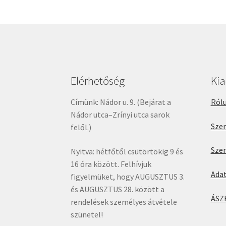
Elérhetőség
Ki
Címünk: Nádor u. 9. (Bejárat a
Rólu
Nádor utca–Zrínyi utca sarok
Sze
felől.)
Sze
Nyitva: hétfőtől csütörtökig 9 és
16 óra között. Felhívjuk
Ada
figyelmüket, hogy AUGUSZTUS 3.
és AUGUSZTUS 28. között a
ÁSZ
rendelések személyes átvétele
szünetel!