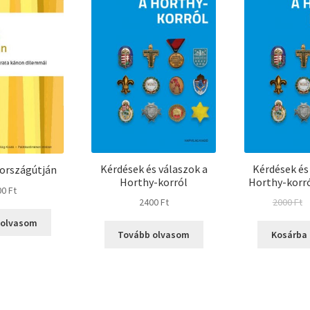
Kérdések és válaszok a
Kérdések és
országútján
Horthy-korról
Horthy-korró
00
Ft
O
2400
Ft
2000
Ft
p
 olvasom
w
Tovább olvasom
Kosárba
2