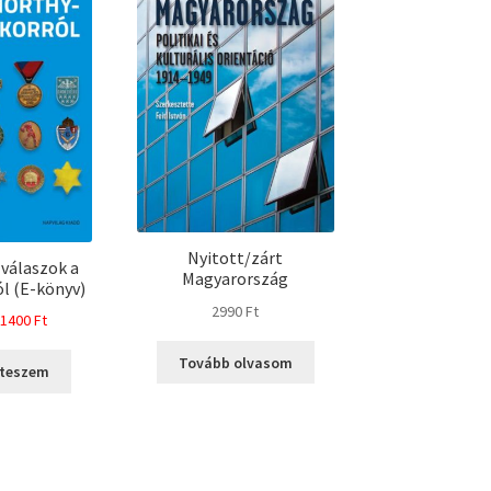
Nyitott/zárt
 válaszok a
Magyarország
l (E-könyv)
2990
Ft
riginal
Current
1400
Ft
rice
price
Tovább olvasom
as:
is:
 teszem
000 Ft.
1400 Ft.