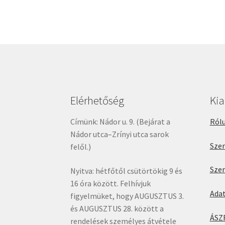
Elérhetőség
Ki
Címünk: Nádor u. 9. (Bejárat a
Rólu
Nádor utca–Zrínyi utca sarok
Sze
felől.)
Sze
Nyitva: hétfőtől csütörtökig 9 és
16 óra között. Felhívjuk
Ada
figyelmüket, hogy AUGUSZTUS 3.
és AUGUSZTUS 28. között a
ÁSZ
rendelések személyes átvétele