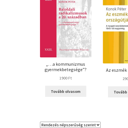
„…a kommunizmus
gyermekbetegsége”?
Az eszmék 
1900
Ft
29
Tovább olvasom
Tovább