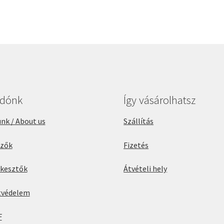
adónk
Így vásárolhatsz
nk / About us
Szállítás
rzők
Fizetés
rkesztők
Átvételi hely
tvédelem
F