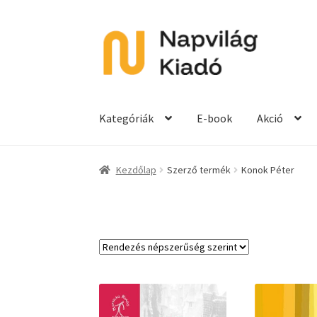
Ugrás
Kilépés
a
a
navigációhoz
tartalomba
Kategóriák
E-book
Akció
Kezdőlap
Szerző termék
Konok Péter