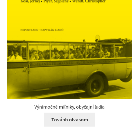
Výnimočné míľniky, obyčajní ľudia
Tovább olvasom