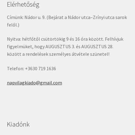
Elérhetőség
Címünk: Nádor u. 9. (Bejárat a Nádor utca–Zrínyi utca sarok
felől.)
Nyitva: hétfőtől csütörtökig 9 és 16 óra között. Felhívjuk
figyelmüket, hogy AUGUSZTUS 3. és AUGUSZTUS 28.
között a rendelések személyes átvétele szünetel!
Telefon: +3630 719 1636
napvilagkiado@gmail.com
Kiadónk