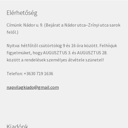
Elérhetőség
Címünk: Nádor u. 9. (Bejárat a Nádor utca–Zrínyi utca sarok
felől.)
Nyitva: hétfőtől csütörtökig 9 és 16 óra között. Felhívjuk
figyelmüket, hogy AUGUSZTUS 3. és AUGUSZTUS 28.
között a rendelések személyes átvétele szünetel!
Telefon: +3630 719 1636
napvilagkiado@gmail.com
Kiadónk