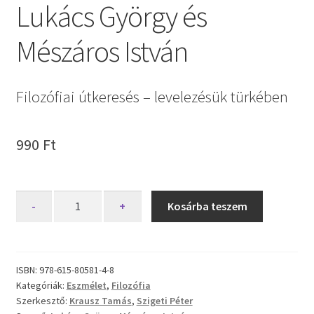
Lukács György és
Mészáros István
Filozófiai útkeresés – levelezésük türkében
990
Ft
Lukács
-
+
Kosárba teszem
György
és
Mészáros
István
ISBN:
978-615-80581-4-8
Kategóriák:
Eszmélet
,
Filozófia
mennyiség
Szerkesztő:
Krausz Tamás
,
Szigeti Péter