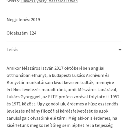
Szerző:
Lukács György
,
Mészáros István
Megjelenés: 2019
Oldalszám: 124
Leírás
Amikor Mészáros István 2017 októberében angliai
otthonában elhunyt, a budapesti Lukács Archívum és
Könyvtár munkatársain kívül kevesen tudták, mennyire
értékes levelezés maradt ránk, amit Mészáros tanárával,
Lukács Györggyel, az ELTE professzorával folytatott 1952
és 1971 között. Úgy gondoljuk, érdemes a húsz esztendős
levelezés néhány filozófiai kérdésfelvetését és azok
tanulságait olvasóink elé tárni. Még akkor is érdemes, ha
kísérletünk megközelítőleg sem léphet fel a teljesség