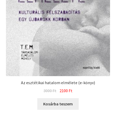
Az esztétikai hatalom elmélete (e-könyv)
Original
Current
3000
Ft
2100
Ft
price
price
was:
is:
Kosárba teszem
3000 Ft.
2100 Ft.