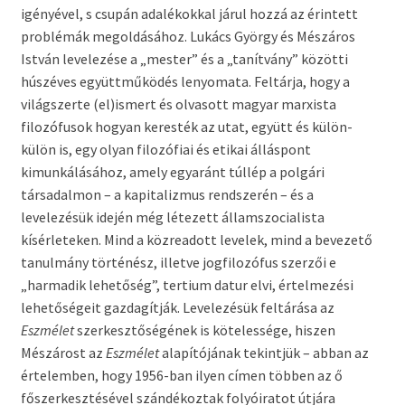
igényével, s csupán adalékokkal járul hozzá az érintett
problémák megoldásához. Lukács György és Mészáros
István levelezése a „mester” és a „tanítvány” közötti
húszéves együttműködés lenyomata. Feltárja, hogy a
világszerte (el)ismert és olvasott magyar marxista
filozófusok hogyan keresték az utat, együtt és külön-
külön is, egy olyan filozófiai és etikai álláspont
kimunkálásához, amely egyaránt túllép a polgári
társadalmon – a kapitalizmus rendszerén – és a
levelezésük idején még létezett államszocialista
kísérleteken. Mind a közreadott levelek, mind a bevezető
tanulmány történész, illetve jogfilozófus szerzői e
„harmadik lehetőség”, tertium datur elvi, értelmezési
lehetőségeit gazdagítják. Levelezésük feltárása az
Eszmélet
szerkesztőségének is kötelessége, hiszen
Mészárost az
Eszmélet
alapítójának tekintjük – abban az
értelemben, hogy 1956-ban ilyen címen többen az ő
főszerkesztésével szándékoztak folyóiratot útjára