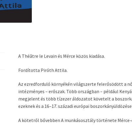
A Théâtre le Levain és Mérce közös kiadása.
Fordította Piróth Attila.
Az ezredforduló környékén világszerte felerősödött a nő
intézményes – erőszak. Több országban – például Kenyá
megjelent és több tízezer áldozatot követelt a boszor
ezeknek és a 16–17. századi európai boszorkányüldözése
A kötetről bővebben A munkásosztály története Mérce