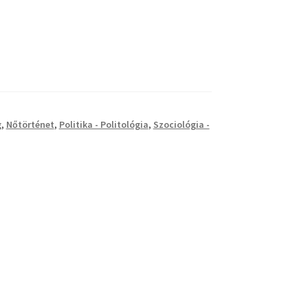
g
,
Nőtörténet
,
Politika - Politológia
,
Szociológia -