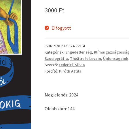
3000
Ft
Elfogyott
ISBN:
978-615-824-721-4
Kategóriák:
Engedetlenség
,
Klímaigazságossá
Szociográfia
,
Théâtre le Levain
,
Újdonságaink
Szerző:
Federici, Silvia
Fordító:
Piróth Attila
Megjelenés: 2024
Oldalszám: 144