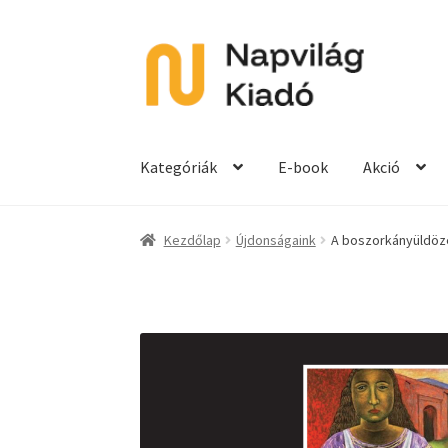
Ugrás
Kilépés
a
a
navigációhoz
tartalomba
Kategóriák
E-book
Akció
Kezdőlap
Újdonságaink
A boszorkányüldöz