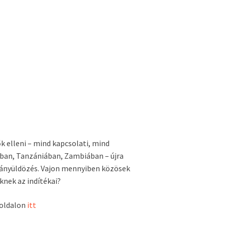
k elleni – mind kapcsolati, mind
ban, Tanzániában, Zambiában – újra
kányüldözés. Vajon mennyiben közösek
knek az indítékai?
-oldalon
itt