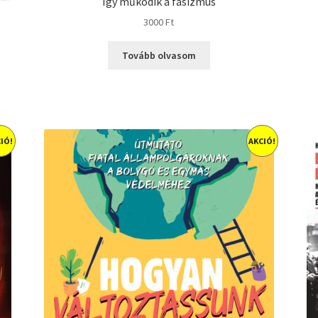
Így működik a fasizmus
3000
Ft
Tovább olvasom
IÓ!
AKCIÓ!