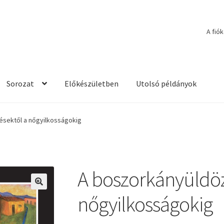
A fió
Sorozat
Előkészületben
Utolsó példányok
ésektől a nőgyilkosságokig
A boszorkányüldöz
🔍
nőgyilkosságokig